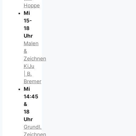
Hoppe
Mi
15-
18
Uhr
Malen
&
Zeichnen
KiJu
| B.
Bremer
Mi
14:45
&
18
Uhr
Grundl.
Zeichnen