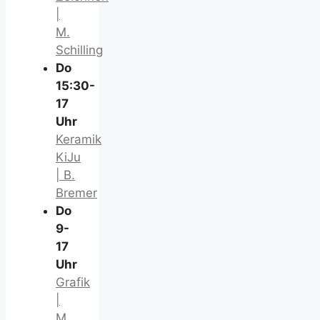
|
M.
Schilling
Do
15:30-
17
Uhr
Keramik
KiJu
| B.
Bremer
Do
9-
17
Uhr
Grafik
|
M.