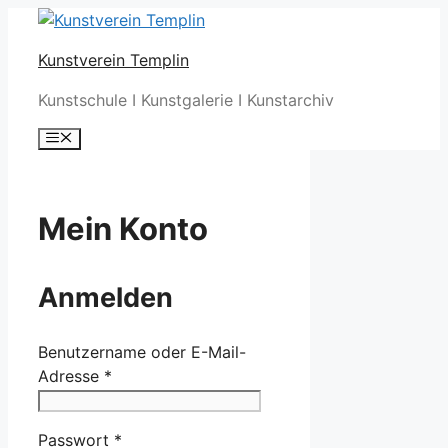
Zum
Inhalt
Kunstverein Templin
springen
Kunstschule I Kunstgalerie I Kunstarchiv
Menü
Mein Konto
Anmelden
Benutzername oder E-Mail-
Erforderlich
Adresse
*
Erforderlich
Passwort
*