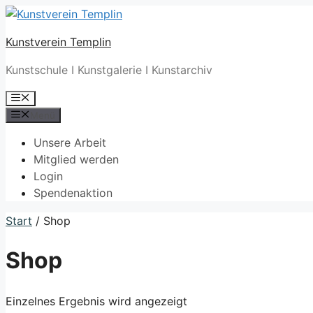
Zum
Inhalt
Kunstverein Templin
springen
Kunstschule I Kunstgalerie I Kunstarchiv
Menü
Menü
Unsere Arbeit
Mitglied werden
Login
Spendenaktion
Start
/ Shop
Shop
Einzelnes Ergebnis wird angezeigt