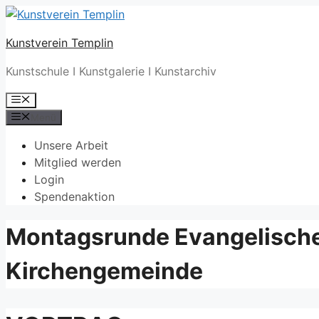
Zum
Inhalt
Kunstverein Templin
springen
Kunstschule I Kunstgalerie I Kunstarchiv
Menü
Menü
Unsere Arbeit
Mitglied werden
Login
Spendenaktion
Montagsrunde Evangelisch
Kirchengemeinde