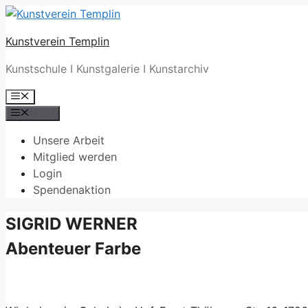
Zum
Inhalt
Kunstverein Templin
springen
Kunstschule I Kunstgalerie I Kunstarchiv
Menü
Menü
Unsere Arbeit
Mitglied werden
Login
Spendenaktion
SIGRID WERNER
Abenteuer Farbe