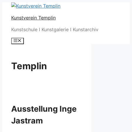
Zum
Inhalt
Kunstverein Templin
springen
Kunstschule I Kunstgalerie I Kunstarchiv
Menü
Templin
Ausstellung Inge
Jastram