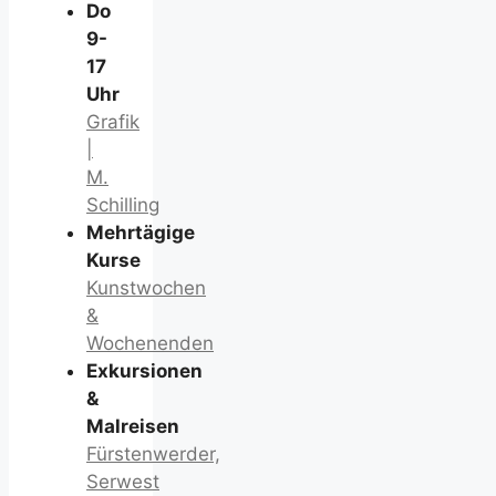
Do
9-
17
Uhr
Grafik
|
M.
Schilling
Mehrtägige
Kurse
Kunstwochen
&
Wochenenden
Exkursionen
&
Malreisen
Fürstenwerder,
Serwest