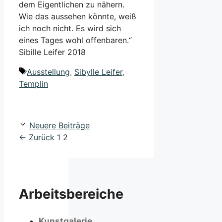
dem Eigentlichen zu nähern.
Wie das aussehen könnte, weiß
ich noch nicht. Es wird sich
eines Tages wohl offenbaren.“
Sibille Leifer 2018
Schlagwörter
Ausstellung
,
Sibylle Leifer
,
Templin
Neuere Beiträge
Seite
Seite
←
Zurück
1
2
Arbeitsbereiche
Kunstgalerie