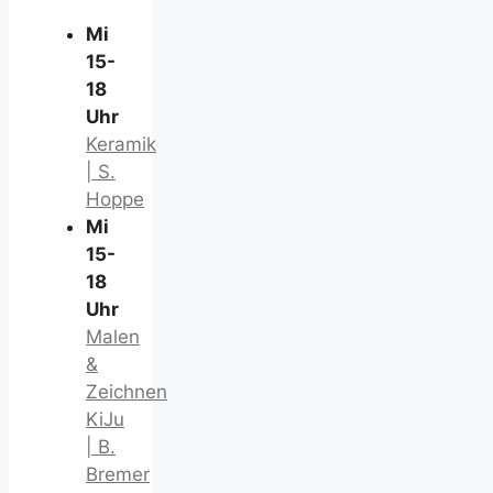
Mi
15-
18
Uhr
Keramik
| S.
Hoppe
Mi
15-
18
Uhr
Malen
&
Zeichnen
KiJu
| B.
Bremer