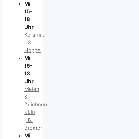
Mi
15-
18
Uhr
Keramik
| S.
Hoppe
Mi
15-
18
Uhr
Malen
&
Zeichnen
KiJu
| B.
Bremer
Mi