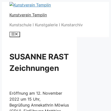
Zum
Inhalt
Kunstverein Templin
springen
Kunstschule I Kunstgalerie I Kunstarchiv
Menü
SUSANNE RAST
Zeichnungen
Eröffnung am 12. November
2022 um 15 Uhr,
Begrüßung Annekathrin Möwius
(CDU), Einführung Matthias