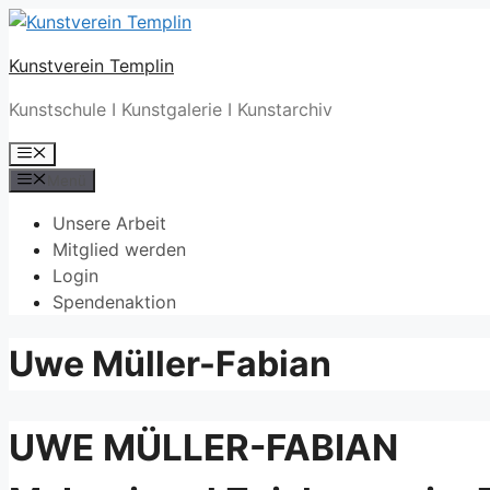
Zum
Inhalt
Kunstverein Templin
springen
Kunstschule I Kunstgalerie I Kunstarchiv
Menü
Menü
Unsere Arbeit
Mitglied werden
Login
Spendenaktion
Uwe Müller-Fabian
UWE MÜLLER-FABIAN