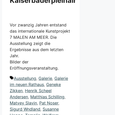
Kaiserbäderpleinair
Vor zwanzig Jahren entstand
das internationale Kunstprojekt
7 MALEN AM MEER. Die
Ausstellung zeigt die
Ergebnisse aus dem letzten
Jahr.
Bilder der
Eröffnungsveranstaltung.
Schlagwörter
Ausstellung
,
Galerie
,
Galerie
im neuen Rathaus
,
Geneke
Zikken
,
Henrik Scheel
Andersen
,
Matthias Schilling
,
Matvey Slavin
,
Pat Noser
,
Sigurd Wndland
,
Susanne