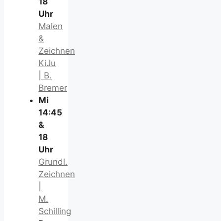
18
Uhr
Malen
&
Zeichnen
KiJu
| B.
Bremer
Mi
14:45
&
18
Uhr
Grundl.
Zeichnen
|
M.
Schilling