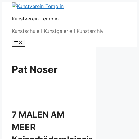
Zum
Inhalt
Kunstverein Templin
springen
Kunstschule I Kunstgalerie I Kunstarchiv
Menü
Pat Noser
7 MALEN AM
MEER